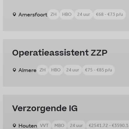
Amersfoort
ZH
HBO
24 uur
€68 - €73 p/u
Operatieassistent ZZP
Almere
ZH
HBO
24 uur
€75 - €85 p/u
Verzorgende IG
Houten
VVT
MBO
24 uur
€2541.72 - €3590.