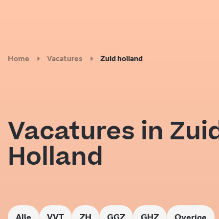
Home
Vacatures
Zuid holland
Vacatures in Zui
Holland
Alle
VVT
ZH
GGZ
GHZ
Overige