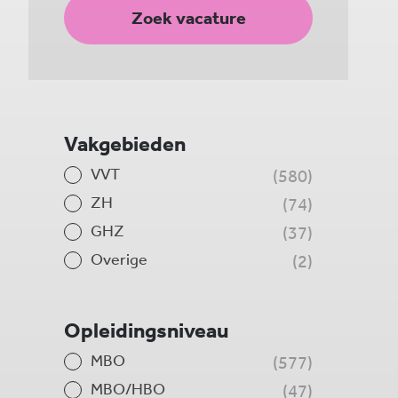
Zoek vacature
Vakgebieden
VVT
580
ZH
74
GHZ
37
Overige
2
Opleidingsniveau
MBO
577
MBO/HBO
47