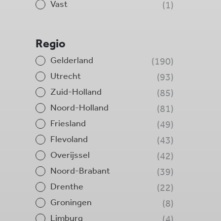
Vast
1
Regio
Gelderland
190
Utrecht
93
Zuid-Holland
85
Noord-Holland
81
Friesland
49
Flevoland
43
Overijssel
42
Noord-Brabant
39
Drenthe
22
Groningen
8
Limburg
4