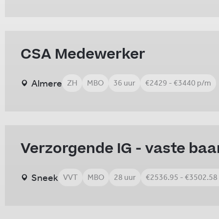
CSA Medewerker
Almere
ZH
MBO
36 uur
€2429 - €3440 p/m
Verzorgende IG - vaste baa
Sneek
VVT
MBO
28 uur
€2536.95 - €3502.58