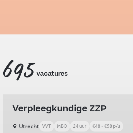
695
vacatures
Verpleegkundige ZZP
Utrecht
VVT
MBO
24 uur
€48 - €58 p/u