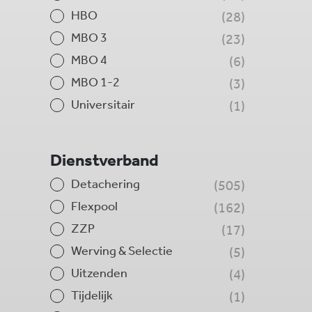
HBO
28
MBO 3
23
MBO 4
6
MBO 1-2
3
Universitair
1
Dienstverband
Detachering
505
Flexpool
162
ZZP
17
Werving & Selectie
5
Uitzenden
4
Tijdelijk
1