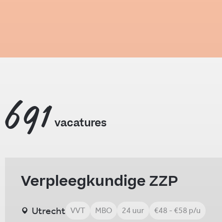
691
vacatures
Verpleegkundige ZZP
Utrecht
VVT
MBO
24 uur
€48 - €58 p/u