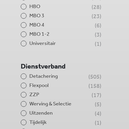
HBO
28
MBO 3
23
MBO 4
6
MBO 1-2
3
Universitair
1
Dienstverband
Detachering
505
Flexpool
158
ZZP
17
Werving & Selectie
5
Uitzenden
4
Tijdelijk
1