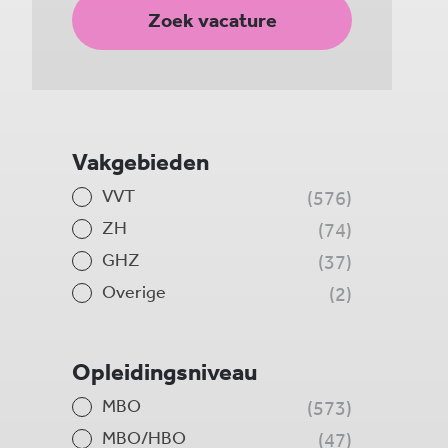
Zoek vacature
Vakgebieden
VVT
576
ZH
74
GHZ
37
Overige
2
Opleidingsniveau
MBO
573
MBO/HBO
47