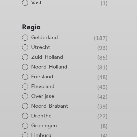
Vast
1
Regio
Gelderland
187
Utrecht
93
Zuid-Holland
85
Noord-Holland
81
Friesland
48
Flevoland
43
Overijssel
42
Noord-Brabant
39
Drenthe
22
Groningen
8
Limburg
4