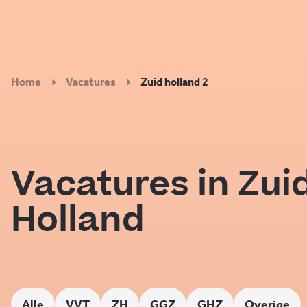
Home
Vacatures
Zuid holland 2
Vacatures in Zui
Holland
Alle
VVT
ZH
GGZ
GHZ
Overige