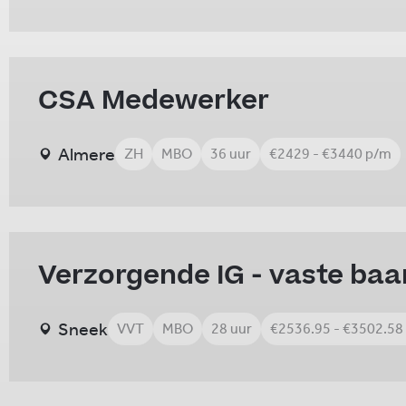
CSA Medewerker
Almere
ZH
MBO
36 uur
€2429 - €3440 p/m
Verzorgende IG - vaste baa
Sneek
VVT
MBO
28 uur
€2536.95 - €3502.58