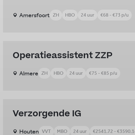
Amersfoort
ZH
HBO
24 uur
€68 - €73 p/u
Operatieassistent ZZP
Almere
ZH
HBO
24 uur
€75 - €85 p/u
Verzorgende IG
Houten
VVT
MBO
24 uur
€2541.72 - €3590.