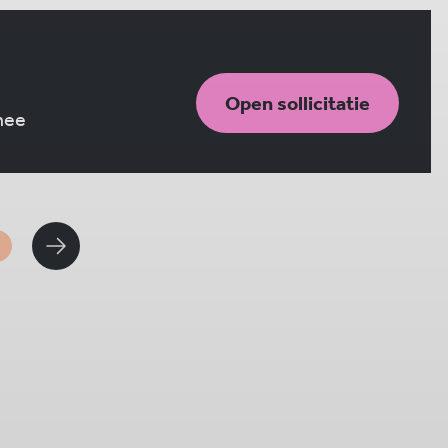
Open sollicitatie
 mee
1