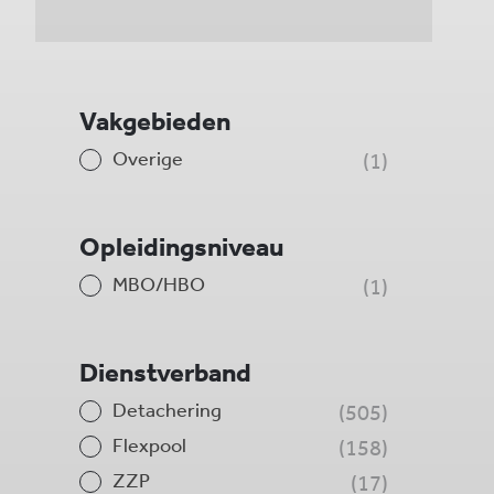
Vakgebieden
Overige
1
Opleidingsniveau
MBO/HBO
1
Dienstverband
Detachering
505
Flexpool
158
ZZP
17