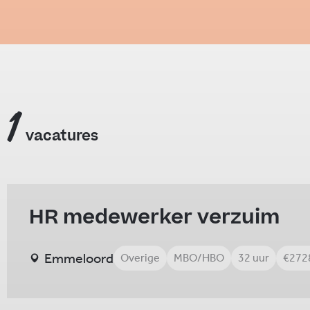
1
vacatures
HR medewerker verzuim
Emmeloord
Overige
MBO/HBO
32 uur
€272