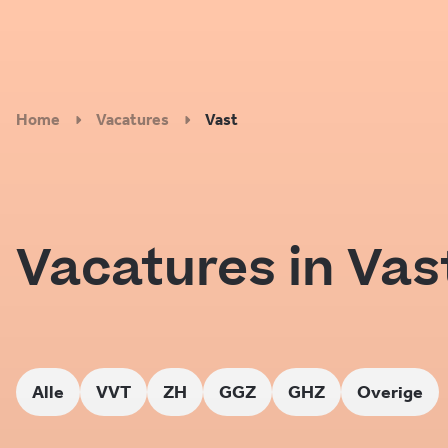
Home
Vacatures
Vast
Vacatures in Vas
Alle
VVT
ZH
GGZ
GHZ
Overige