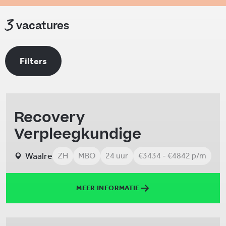
3
vacatures
Filters
Recovery
Verpleegkundige
Waalre
ZH
MBO
24 uur
€3434 - €4842 p/m
MEER INFORMATIE