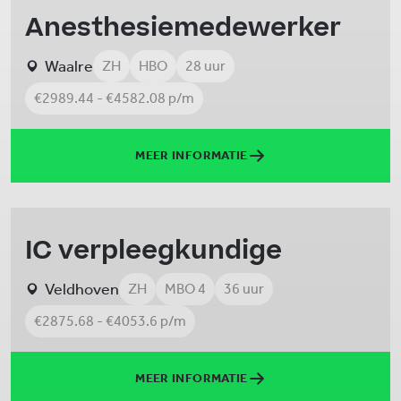
Anesthesiemedewerker
Waalre
ZH
HBO
28 uur
€2989.44 - €4582.08 p/m
MEER INFORMATIE
IC verpleegkundige
Veldhoven
ZH
MBO 4
36 uur
€2875.68 - €4053.6 p/m
MEER INFORMATIE