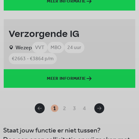
MEER INFORMATIE
Verzorgende IG
Wezep
VVT
MBO
24 uur
€2663 - €3864 p/m
MEER INFORMATIE
1
2
3
4
Staat jouw functie er niet tussen?