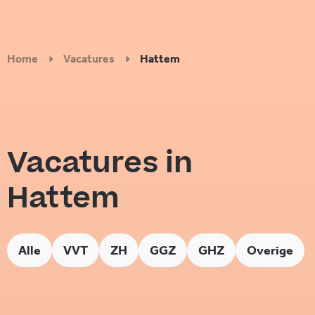
Home
Vacatures
Hattem
Vacatures in
Hattem
Alle
VVT
ZH
GGZ
GHZ
Overige