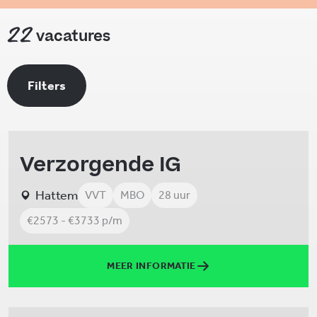
22
vacatures
Filters
Verzorgende IG
Hattem
VVT
MBO
28 uur
€2573 - €3733 p/m
MEER INFORMATIE