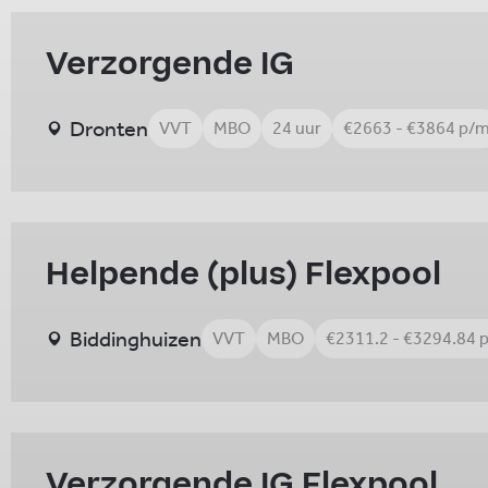
Verzorgende IG
Dronten
VVT
MBO
24 uur
€2663 - €3864 p/
Helpende (plus) Flexpool
Biddinghuizen
VVT
MBO
€2311.2 - €3294.84 
Verzorgende IG Flexpool