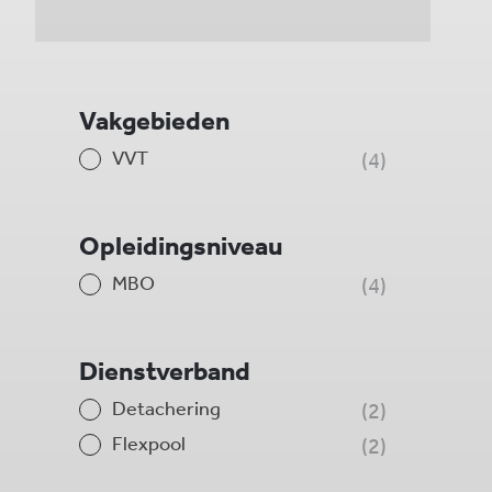
Vakgebieden
VVT
4
Opleidingsniveau
MBO
4
Dienstverband
Detachering
2
Flexpool
2