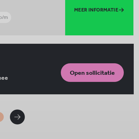
MEER INFORMATIE
 p/m
Open sollicitatie
 mee
1