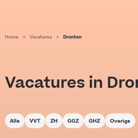
Home
Vacatures
Dronten
Vacatures in Dro
Alle
VVT
ZH
GGZ
GHZ
Overige