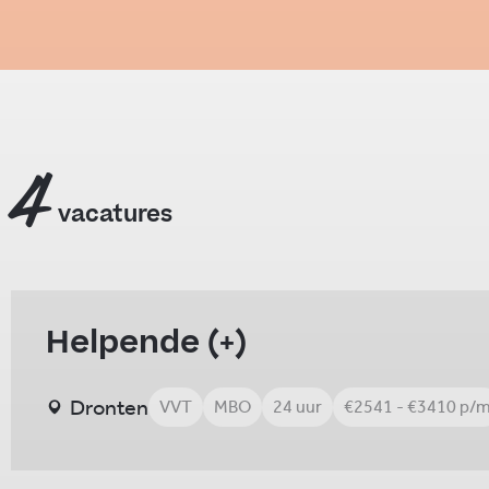
4
vacatures
Helpende (+)
Dronten
VVT
MBO
24 uur
€2541 - €3410 p/