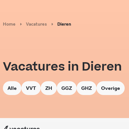
Home
Vacatures
Dieren
Vacatures in Dieren
Alle
VVT
ZH
GGZ
GHZ
Overige
4