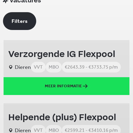
vacatures
Filters
Verzorgende IG Flexpool
Dieren
VVT
MBO
€2643.39 - €3733.75 p/m
MEER INFORMATIE
Helpende (plus) Flexpool
Dieren
VVT
MBO
€2599.21 - €3410.16 p/m