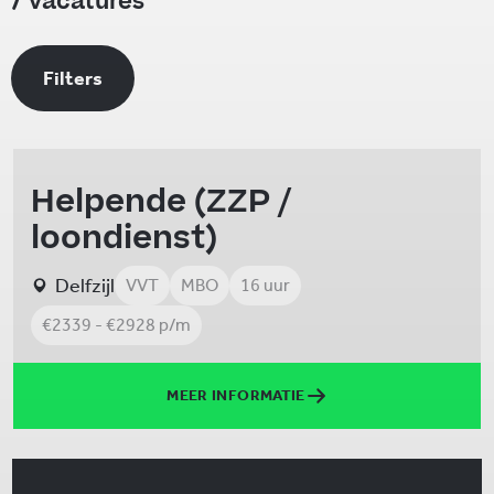
vacatures
Filters
Helpende (ZZP /
loondienst)
Delfzijl
VVT
MBO
16 uur
€2339 - €2928 p/m
MEER INFORMATIE