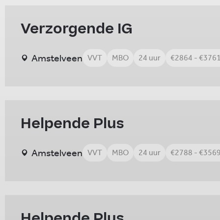
Verzorgende IG
Amstelveen
VVT
MBO
24 uur
€2864 - €376
Helpende Plus
Amstelveen
VVT
MBO
24 uur
€2788 - €356
Helpende Plus