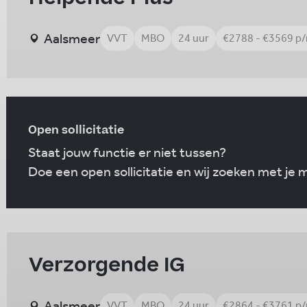
Aalsmeer
VVT
MBO
24 uur
€2788 - €3569 p
Open sollicitatie
Staat jouw functie er niet tussen?
Doe een open sollicitatie en wij zoeken met je
Verzorgende IG
Aalsmeer
VVT
MBO
24 uur
€2864 - €3761 p