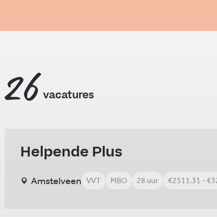
26
vacatures
Helpende Plus
Amstelveen
VVT
MBO
28 uur
€2511.31 - €