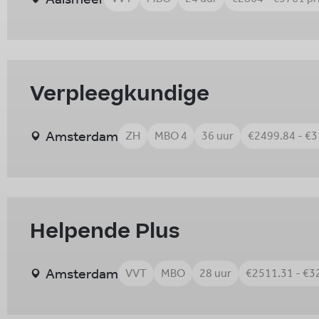
Verpleegkundige
Amsterdam
ZH
MBO 4
36 uur
€2499.84 - €
Helpende Plus
Amsterdam
VVT
MBO
28 uur
€2511.31 - €3