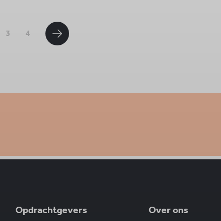
3
4
Opdrachtgevers
Over ons