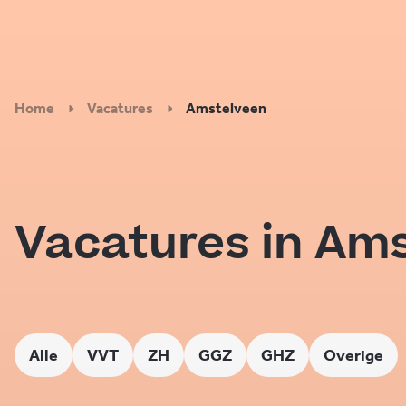
Home
Vacatures
Amstelveen
Vacatures in Am
Alle
VVT
ZH
GGZ
GHZ
Overige