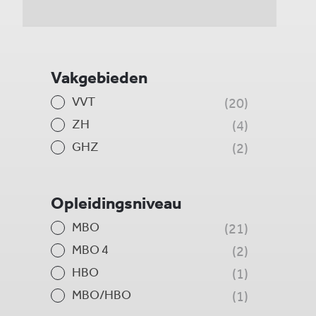
Vakgebieden
VVT
20
ZH
4
GHZ
2
Opleidingsniveau
MBO
21
MBO 4
2
HBO
1
MBO/HBO
1