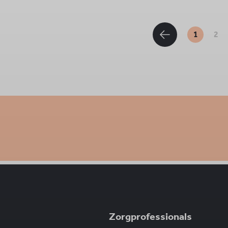
1
2
Zorgprofessionals