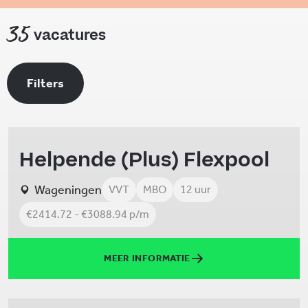
35
vacatures
Filters
Helpende (Plus) Flexpool
Wageningen
VVT
MBO
12 uur
€2414.72 - €3088.94 p/m
MEER INFORMATIE