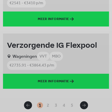
€2541 - €3410 p/m
MEER INFORMATIE
Verzorgende IG Flexpool
Wageningen
VVT
MBO
€2735.91 - €3864.43 p/m
MEER INFORMATIE
1
2
3
4
5