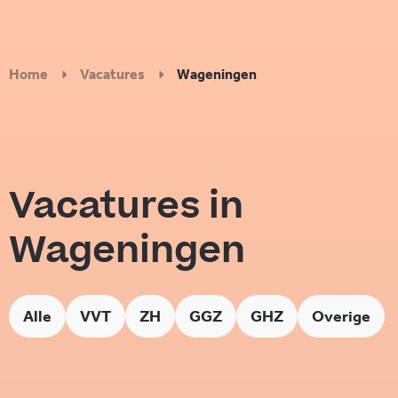
Home
Vacatures
Wageningen
Vacatures in
Wageningen
Alle
VVT
ZH
GGZ
GHZ
Overige