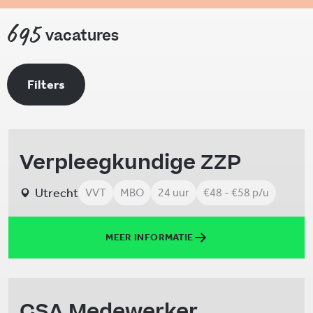
695
vacatures
Filters
Verpleegkundige ZZP
Utrecht
VVT
MBO
24 uur
€48 - €58 p/u
MEER INFORMATIE
CSA Medewerker