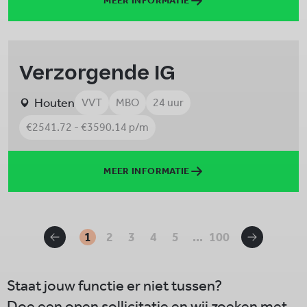
MEER INFORMATIE
Verzorgende IG
Houten
VVT
MBO
24 uur
€2541.72 - €3590.14 p/m
MEER INFORMATIE
1
2
3
4
5
...
100
Staat jouw functie er niet tussen?
Doe een open sollicitatie en wij zoeken met