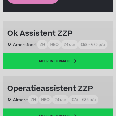
Ok Assistent ZZP
Amersfoort
ZH
HBO
24 uur
€68 - €73 p/u
MEER INFORMATIE
Operatieassistent ZZP
Almere
ZH
HBO
24 uur
€75 - €85 p/u