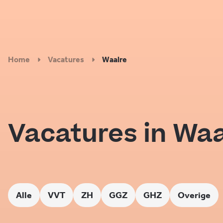
Home
Vacatures
Waalre
Vacatures in Waa
Alle
VVT
ZH
GGZ
GHZ
Overige