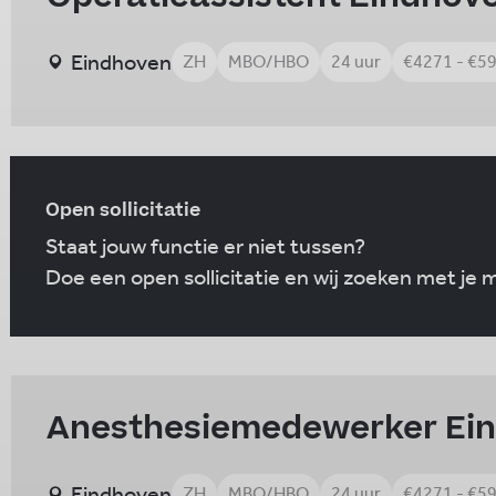
Eindhoven
ZH
MBO/HBO
24 uur
€4271 - €5
Open sollicitatie
Staat jouw functie er niet tussen?
Doe een open sollicitatie en wij zoeken met je
Anesthesiemedewerker Ei
Eindhoven
ZH
MBO/HBO
24 uur
€4271 - €5