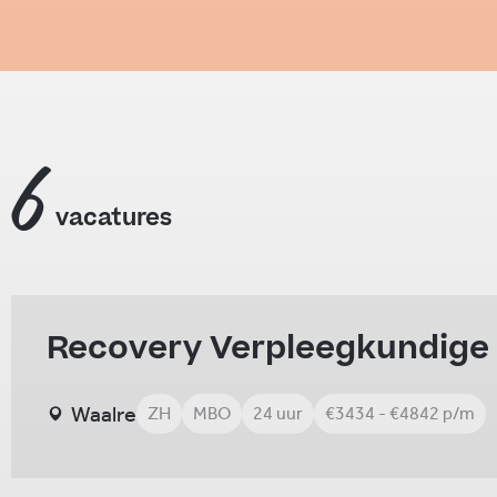
6
vacatures
Recovery Verpleegkundige
Waalre
ZH
MBO
24 uur
€3434 - €4842 p/m