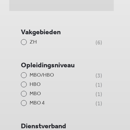
Vakgebieden
ZH
6
Opleidingsniveau
MBO/HBO
3
HBO
1
MBO
1
MBO 4
1
Dienstverband