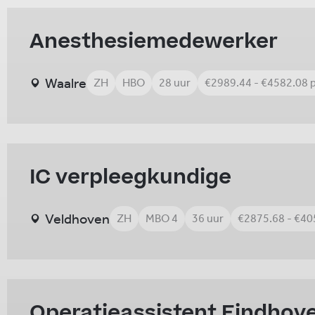
Anesthesiemedewerker
Waalre
ZH
HBO
28 uur
€2989.44 - €4582.08 
IC verpleegkundige
Veldhoven
ZH
MBO 4
36 uur
€2875.68 - €40
Operatieassistent Eindhov