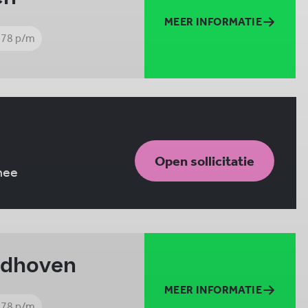
MEER INFORMATIE
978 p/m
Open sollicitatie
 mee
ndhoven
MEER INFORMATIE
978 p/m