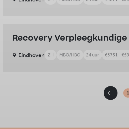
Recovery Verpleegkundige
Eindhoven
ZH
MBO/HBO
24 uur
€3751 - €5