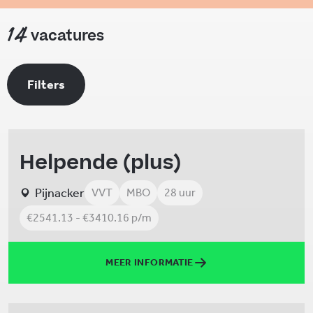
14
vacatures
Filters
Helpende (plus)
Pijnacker
VVT
MBO
28 uur
€2541.13 - €3410.16 p/m
MEER INFORMATIE