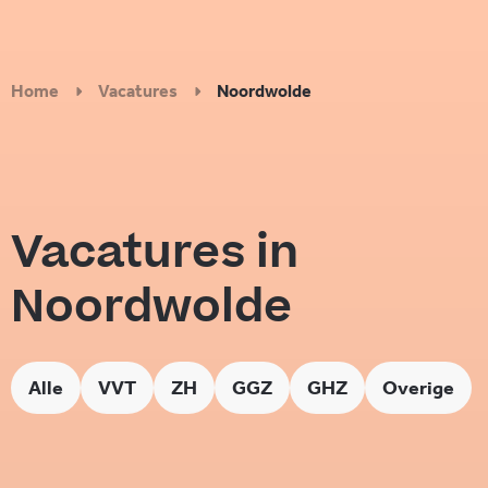
Home
Vacatures
Noordwolde
Vacatures in
Noordwolde
Alle
VVT
ZH
GGZ
GHZ
Overige