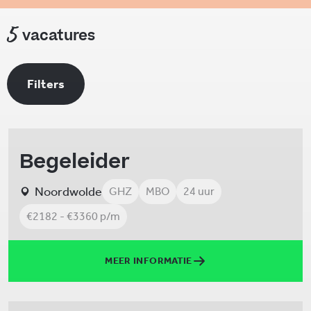
5
vacatures
Filters
Begeleider
Noordwolde
GHZ
MBO
24 uur
€2182 - €3360 p/m
MEER INFORMATIE