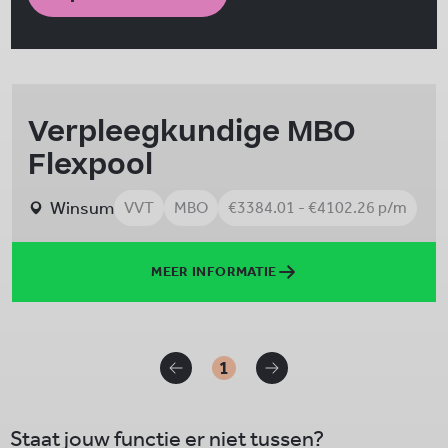
Verpleegkundige MBO
Flexpool
Winsum
VVT
MBO
€3384.01 - €4102.26 p/m
MEER INFORMATIE
1
Staat jouw functie er niet tussen?