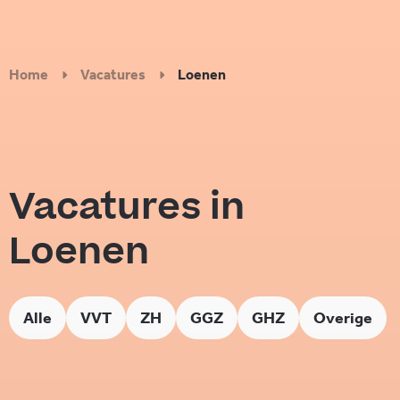
Home
Vacatures
Loenen
Vacatures in
Loenen
Alle
VVT
ZH
GGZ
GHZ
Overige