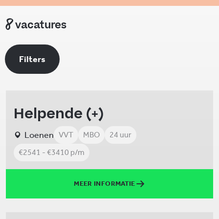
8
vacatures
Filters
Helpende (+)
Loenen
VVT
MBO
24 uur
€2541 - €3410 p/m
MEER INFORMATIE