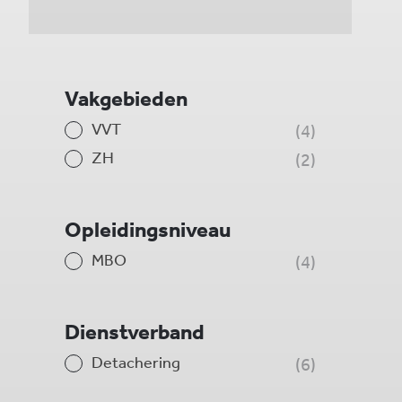
Vakgebieden
VVT
4
ZH
2
Opleidingsniveau
MBO
4
Dienstverband
Detachering
6