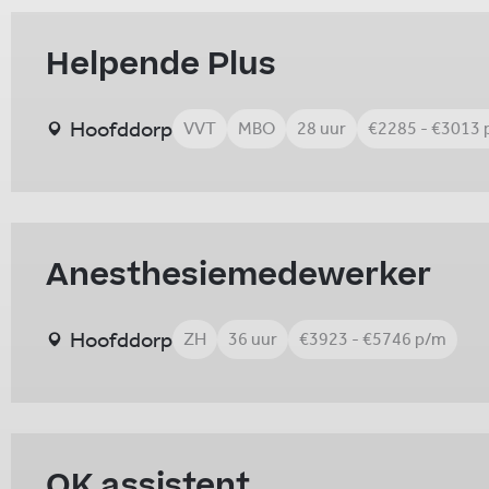
Helpende Plus
Hoofddorp
VVT
MBO
28 uur
€2285 - €3013
Anesthesiemedewerker
Hoofddorp
ZH
36 uur
€3923 - €5746 p/m
OK assistent