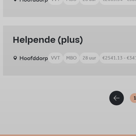
Helpende (plus)
Hoofddorp
VVT
MBO
28 uur
€2541.13 - €34