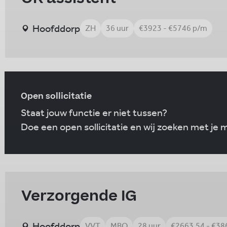
Hoofddorp
ZH
36 uur
€3923 - €5746 p/m
Open sollicitatie
Staat jouw functie er niet tussen?
Doe een open sollicitatie en wij zoeken met je
Verzorgende IG
Hoofddorp
VVT
MBO
28 uur
€2663.54 - €38