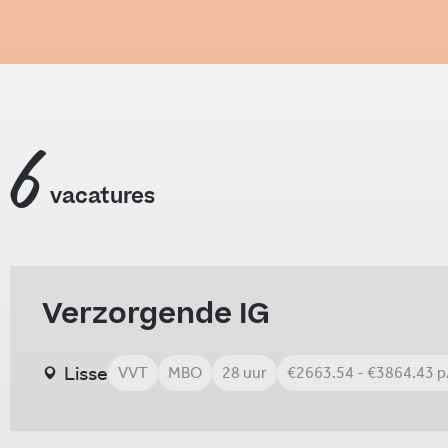
6
vacatures
Verzorgende IG
Lisse
VVT
MBO
28 uur
€2663.54 - €3864.43 