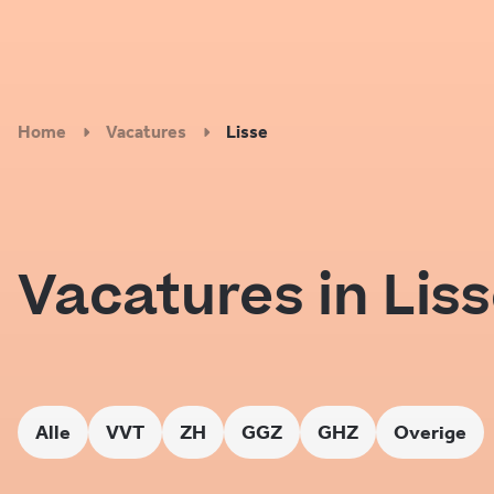
Home
Vacatures
Lisse
Vacatures in Lis
Alle
VVT
ZH
GGZ
GHZ
Overige