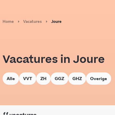
Home
Vacatures
Joure
Vacatures in Joure
Alle
VVT
ZH
GGZ
GHZ
Overige
11