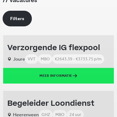
vacatures
Filters
Verzorgende IG flexpool
Joure
VVT
MBO
€2643.39 - €3733.75 p/m
MEER INFORMATIE
Begeleider Loondienst
Heerenveen
GHZ
MBO
24 uur