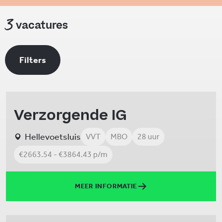
3
vacatures
Filters
Verzorgende IG
Hellevoetsluis
VVT
MBO
28 uur
€2663.54 - €3864.43 p/m
MEER INFORMATIE