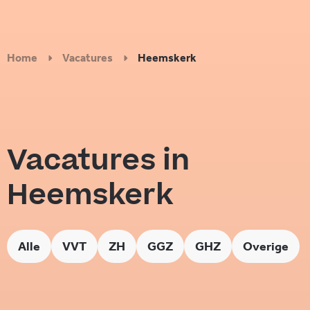
Home
Vacatures
Heemskerk
Vacatures in
Heemskerk
Alle
VVT
ZH
GGZ
GHZ
Overige