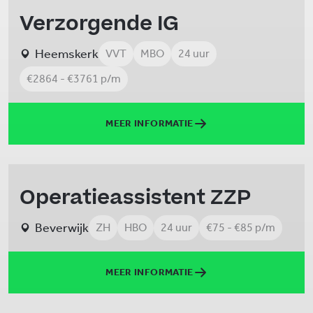
Verzorgende IG
Heemskerk
VVT
MBO
24 uur
€2864 - €3761 p/m
MEER INFORMATIE
Operatieassistent ZZP
Beverwijk
ZH
HBO
24 uur
€75 - €85 p/m
MEER INFORMATIE