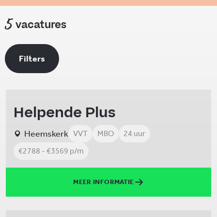
5
vacatures
Filters
Helpende Plus
Heemskerk
VVT
MBO
24 uur
€2788 - €3569 p/m
MEER INFORMATIE