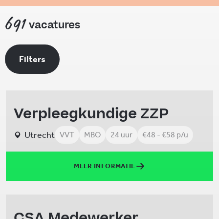
691
vacatures
Filters
Verpleegkundige ZZP
Utrecht
VVT
MBO
24 uur
€48 - €58 p/u
MEER INFORMATIE
CSA Medewerker