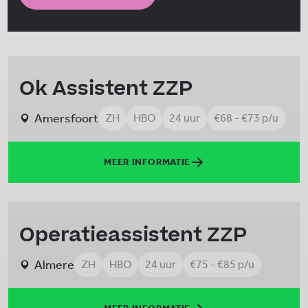
Ok Assistent ZZP
Amersfoort
ZH
HBO
24 uur
€68 - €73 p/u
MEER INFORMATIE
Operatieassistent ZZP
Almere
ZH
HBO
24 uur
€75 - €85 p/u