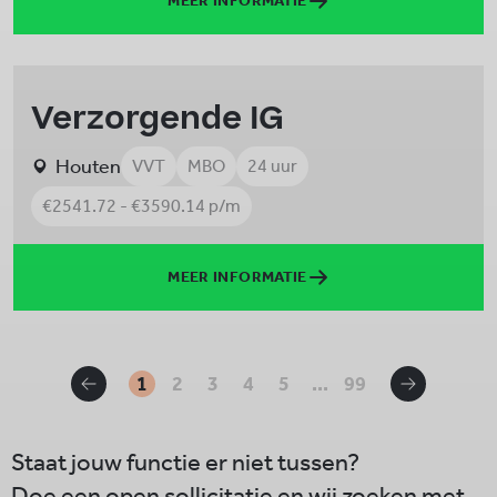
MEER INFORMATIE
Verzorgende IG
Houten
VVT
MBO
24 uur
€2541.72 - €3590.14 p/m
MEER INFORMATIE
1
2
3
4
5
...
99
Staat jouw functie er niet tussen?
Doe een open sollicitatie en wij zoeken met