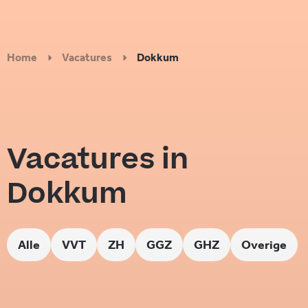
Home
Vacatures
Dokkum
Vacatures in
Dokkum
Alle
VVT
ZH
GGZ
GHZ
Overige