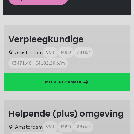
Verpleegkundige
Amsterdam
VVT
MBO
28 uur
€3471.46 - €4102.26 p/m
MEER INFORMATIE
Helpende (plus) omgeving
Amsterdam
VVT
MBO
28 uur