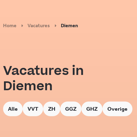
Home
Vacatures
Diemen
Vacatures in
Diemen
Alle
VVT
ZH
GGZ
GHZ
Overige