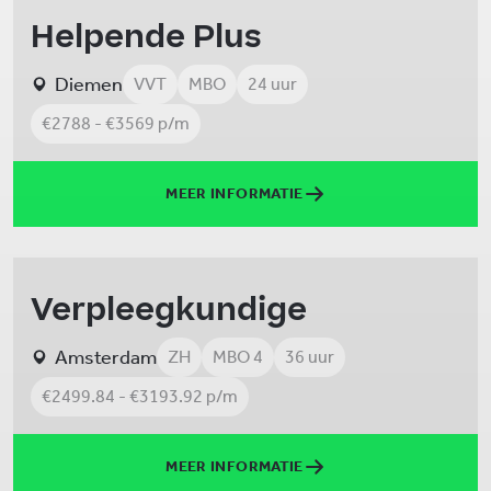
Helpende Plus
Diemen
VVT
MBO
24 uur
€2788 - €3569 p/m
MEER INFORMATIE
Verpleegkundige
Amsterdam
ZH
MBO 4
36 uur
€2499.84 - €3193.92 p/m
MEER INFORMATIE