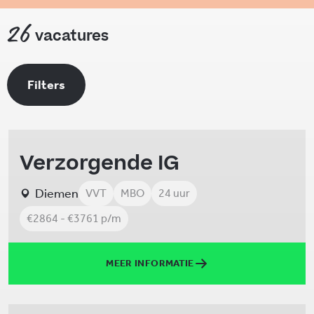
26
vacatures
Filters
Verzorgende IG
Diemen
VVT
MBO
24 uur
€2864 - €3761 p/m
MEER INFORMATIE