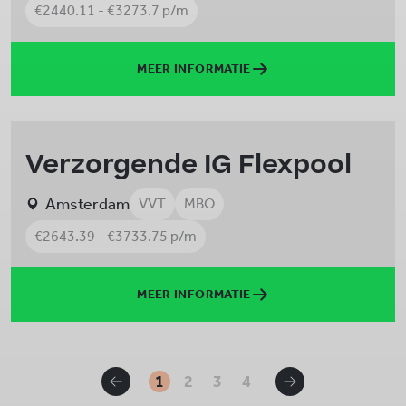
€2440.11 - €3273.7 p/m
MEER INFORMATIE
Verzorgende IG Flexpool
Amsterdam
VVT
MBO
€2643.39 - €3733.75 p/m
MEER INFORMATIE
1
2
3
4