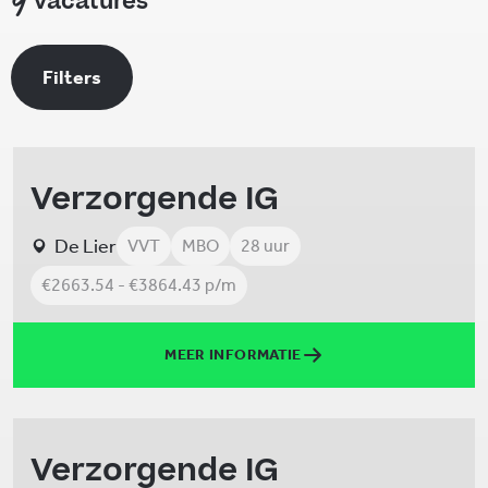
vacatures
Filters
Verzorgende IG
De Lier
VVT
MBO
28 uur
€2663.54 - €3864.43 p/m
MEER INFORMATIE
Verzorgende IG