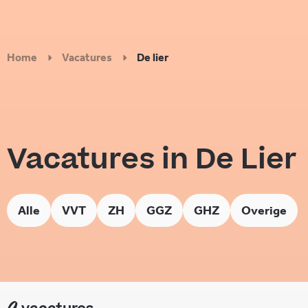
Home
Vacatures
De lier
Vacatures in De Lier
Alle
VVT
ZH
GGZ
GHZ
Overige
9