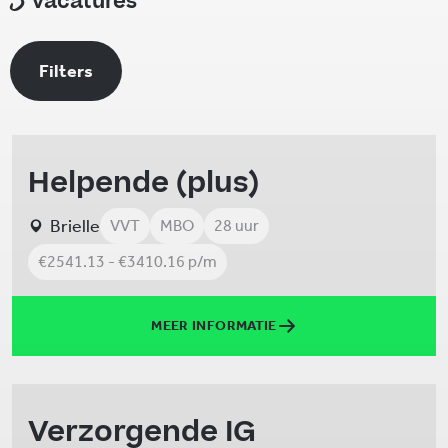
vacatures
Filters
Helpende (plus)
Brielle
VVT
MBO
28 uur
€2541.13 - €3410.16 p/m
MEER INFORMATIE
Verzorgende IG