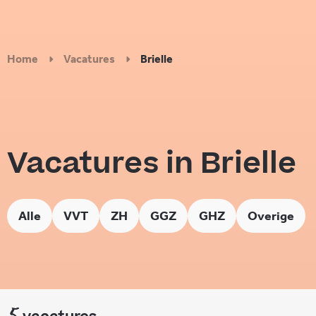
Home
Vacatures
Brielle
Vacatures in Brielle
Alle
VVT
ZH
GGZ
GHZ
Overige
5