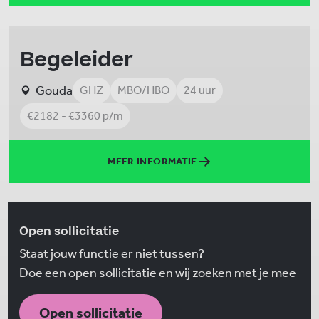
Begeleider
Gouda
GHZ
MBO/HBO
24 uur
€2182 - €3360 p/m
MEER INFORMATIE
Open sollicitatie
Staat jouw functie er niet tussen?
Doe een open sollicitatie en wij zoeken met je mee
Open sollicitatie