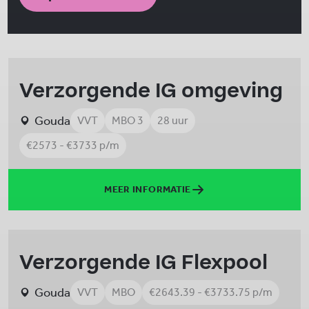
Verzorgende IG omgeving
Gouda
VVT
MBO 3
28 uur
€2573 - €3733 p/m
MEER INFORMATIE
Verzorgende IG Flexpool
Gouda
VVT
MBO
€2643.39 - €3733.75 p/m