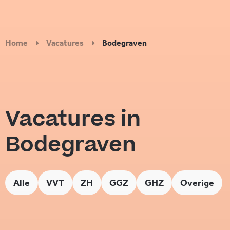
Home
Vacatures
Bodegraven
Vacatures in
Bodegraven
Alle
VVT
ZH
GGZ
GHZ
Overige