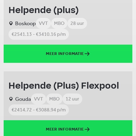
Helpende (plus)
Boskoop
VVT
MBO
28 uur
€2541.13 - €3410.16 p/m
MEER INFORMATIE
Helpende (Plus) Flexpool
Gouda
VVT
MBO
12 uur
€2414.72 - €3088.94 p/m
MEER INFORMATIE