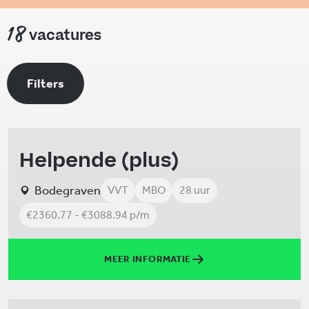
18
vacatures
Filters
Helpende (plus)
Bodegraven
VVT
MBO
28 uur
€2360.77 - €3088.94 p/m
MEER INFORMATIE