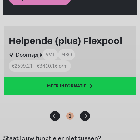
Helpende (plus) Flexpool
Doornspijk
VVT
MBO
€2599.21 - €3410.16 p/m
MEER INFORMATIE
1
Staat jouw functie er niet tussen?