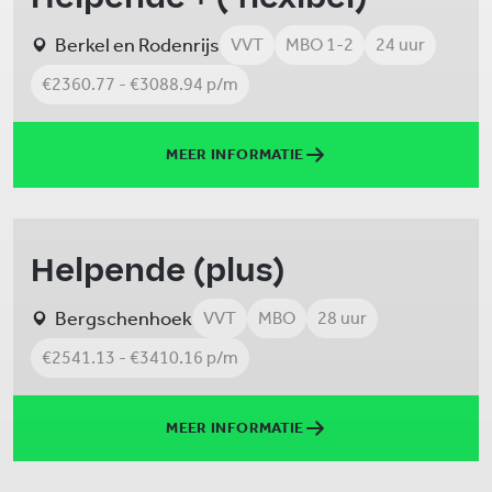
Berkel en Rodenrijs
VVT
MBO 1-2
24 uur
€2360.77 - €3088.94 p/m
MEER INFORMATIE
Helpende (plus)
Bergschenhoek
VVT
MBO
28 uur
€2541.13 - €3410.16 p/m
MEER INFORMATIE