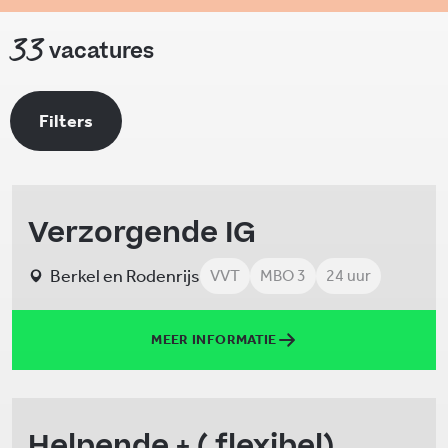
33
vacatures
Filters
Verzorgende IG
Berkel en Rodenrijs
VVT
MBO 3
24 uur
MEER INFORMATIE
Helpende + ( flexibel)