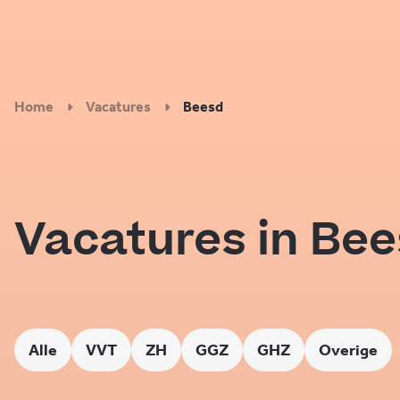
Home
Vacatures
Beesd
Vacatures in Be
Alle
VVT
ZH
GGZ
GHZ
Overige