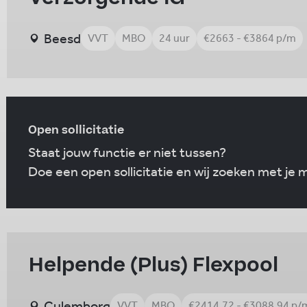
Beesd
VVT
MBO
24 uur
€2663 - €3864 p/m
Open sollicitatie
Staat jouw functie er niet tussen?
Doe een open sollicitatie en wij zoeken met je
Helpende (Plus) Flexpool
Culemborg
VVT
MBO
€2414.72 - €3088.94 p/