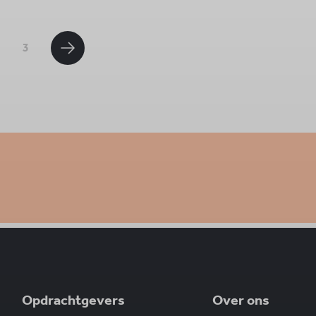
2
3
Opdrachtgevers
Over ons