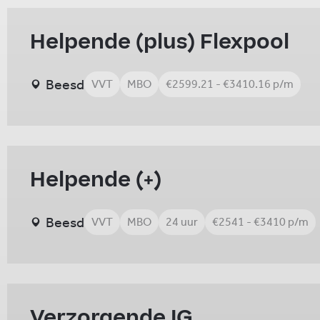
Helpende (plus) Flexpool
Beesd
VVT
MBO
€2599.21 - €3410.16 p/m
Helpende (+)
Beesd
VVT
MBO
24 uur
€2541 - €3410 p/m
Verzorgende IG