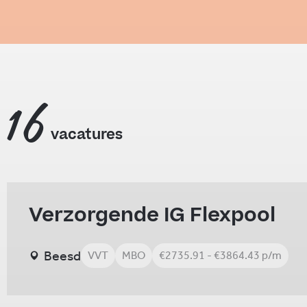
16
vacatures
Verzorgende IG Flexpool
Beesd
VVT
MBO
€2735.91 - €3864.43 p/m