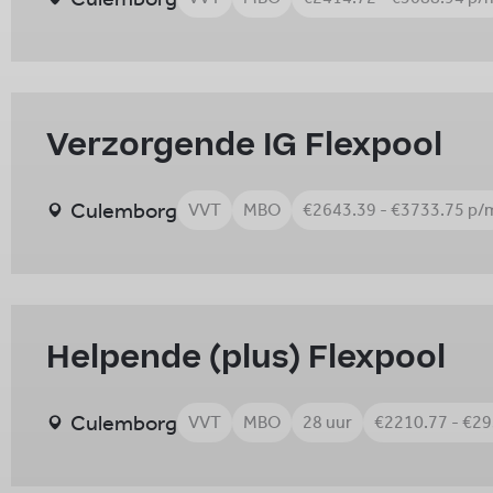
Verzorgende IG Flexpool
Culemborg
VVT
MBO
€2643.39 - €3733.75 p/
Helpende (plus) Flexpool
Culemborg
VVT
MBO
28 uur
€2210.77 - €2