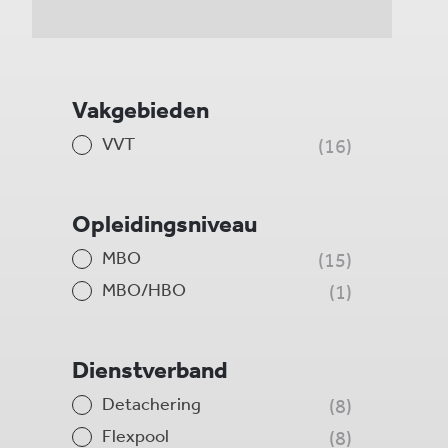
Vakgebieden
VVT
16
Opleidingsniveau
MBO
15
MBO/HBO
1
Dienstverband
Detachering
8
Flexpool
8